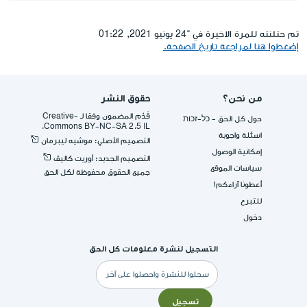
تم حتلنته للمرة الاخيرة في ־24 يونيو 2021, 01:22
إضغطوا هنا لمراجعة تاريخ الصفحة.
من نحن؟
حقوق النشر
قُدِّم المضمون وفقا لـ -Creative
حول كل الحق - כל-זכות
Commons BY-NC-SA 2.5 IL.
اسئلة واجوبة
التصميم الأصلي: موشيه ليبرمان
إمكانية الوصول
التصميم الجديد: أوريت كاليڤ
سياسات الموقع
جميع الحقوق محفوظة لكل الحق
أعطونا آراءكم!
للتبرع
دخول
التسجيل لنشرة معلومات كل الحق
البريد
الإلكتروني
تسجيل