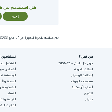
هل استفدتم من ه
نعم
تم حتلنته للمرة الاخيرة في ־9 مايو 2023, 14:01
من نحن؟
المضامين ا
حول كل الحق - כל-זכות
التشغيل وحق
اسئلة واجوبة
أشخاص مع إ
إمكانية الوصول
المعيشة تحت
سياسات الموقع
الصحة والأ
أعطونا آراءكم!
الشيخوخة و
للتبرع
النساء
دخول
التربية والت
القائمة الرئ