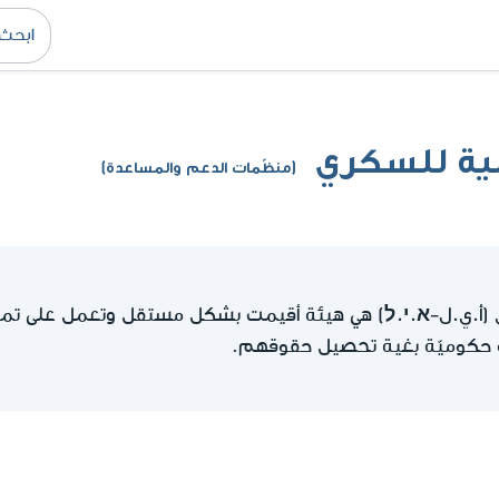
لية للسكري
(منظّمات الدعم والمساعدة)
(أ.ي.ل-א.י.ל)
هي هيئة أقيمت بشكل مستقل وتعمل على تمث
ت حكوميّة بغية تحصيل حقوقهم.