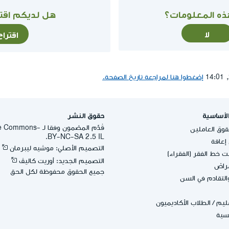
ذه المعلومات؟
هل لديكم اقتر
لا
اقترا
إضغطوا هنا لمراجعة تاريخ الصفحة.
لأساسية
حقوق النشر
قُدِّم المضمون وفقا لـ -
وق العاملين
BY-NC-SA 2.5 IL.
عاقة
التصميم الأصلي: موشيه ليبرمان
 خط الفقر (الفقراء)
التصميم الجديد: أوريت كاليڤ
مراض
جميع الحقوق محفوظة لكل الحق
التقادم في السن
عليم
/
الطلاب الأكاديميون
يسية