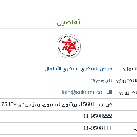
تفاصيل
لعمل:
مرض السكري
,
سكري الأطفال
إلكترونيّ:
للموقع
لكترونيّ:
info@sukeret.co.il
ص.ب. 15601، ريشون لتسيون، رمز بريدي 75359
03-9508222
:
03-9508111