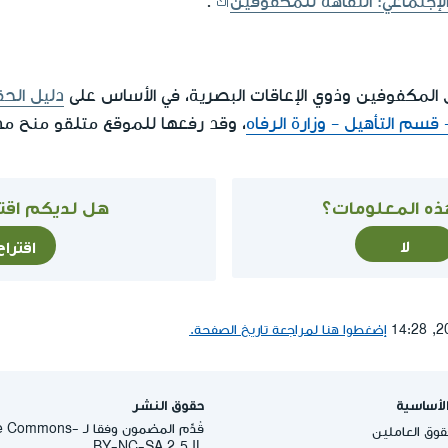
.
 المكفوفين وذوي الإعاقات البصرية، في الأساس على
دليل الح
قسم التأهيل - وزارة الرفاه
، وقد رفعها للموقع متلقو منح م
ذه المعلومات؟
هل لديكم اقتر
لا
اقترا
إضغطوا هنا لمراجعة تاريخ الصفحة.
لأساسية
حقوق النشر
قُدِّم المضمون وفقا لـ -
وق العاملين
BY-NC-SA 2.5 IL.