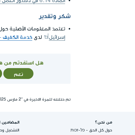
المادة 6.14 في دستور العمل الإجتماعي: النقاهة للمكفوفين
شكر وتقدير
تعتمد المعلومات الأصلية حول
إسرائيل
لدى
خدمة الكفيف - 
هل استفدتم من ه
نعم
تم حتلنته للمرة الاخيرة في ־2 مارس 2025, 14:28
من نحن؟
المضامين ا
حول كل الحق - כל-זכות
التشغيل وحق