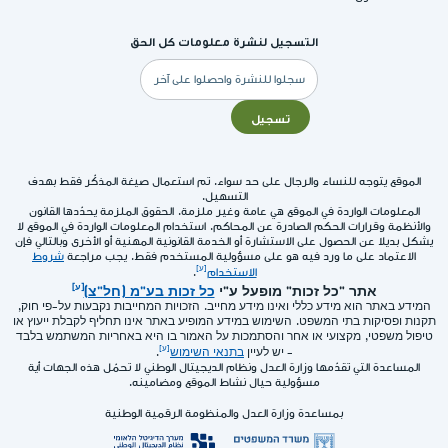
التسجيل لنشرة معلومات كل الحق
البريد
الإلكتروني
تسجيل
الموقع يتوجه للنساء والرجال على حد سواء. تم استعمال صيغة المذكّر فقط بهدف
التسهيل.
المعلومات الواردة في الموقع هي عامة وغير ملزمة. الحقوق الملزمة يحدّدها القانون
والأنظمة وقرارات الحكم الصادرة عن المحاكم. استخدام المعلومات الواردة في الموقع لا
يشكل بديلا عن الحصول على الاستشارة أو الخدمة القانونية المهنية أو الأخرى وبالتالي فإن
الاعتماد على ما ورد فيه هو على مسؤولية المستخدم فقط. يجب مراجعة
شروط
الاستخدام
.
אתר "כל זכות" מופעל ע"י
כל זכות בע"מ (חל"צ)
המידע באתר הוא מידע כללי ואינו מידע מחייב. הזכויות המחייבות נקבעות על-פי חוק,
תקנות ופסיקות בתי המשפט. השימוש במידע המופיע באתר אינו תחליף לקבלת ייעוץ או
טיפול משפטי, מקצועי או אחר והסתמכות על האמור בו היא באחריות המשתמש בלבד
- יש לעיין
בתנאי השימוש
.
المساعدة التي تقدّمها وزارة العدل ونظام الديجيتال الوطني لا تحمّل هذه الجهات أية
مسؤولية حيال نشاط الموقع ومضامينه.
بمساعدة وزارة العدل والمنظومة الرقمية الوطنية