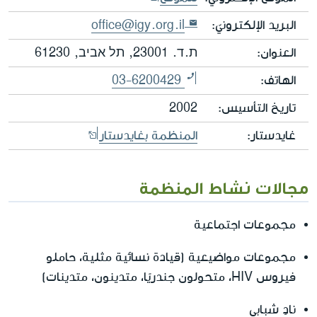
البريد الإلكترونيّ:
office@igy.org.il
العنوان:
ת.ד. 23001, תל אביב, 61230
الهاتف:
03-6200429
تاريخ التأسيس:
2002
غايدستار:
المنظمة بغايدستار
مجالات نشاط المنظمة
مجموعات اجتماعية
مجموعات مواضيعية (قيادة نسائية مثلية، حاملو
فيروس HIV، متحولون جندريًا، متدينون، متدينات)
نادٍ شبابي