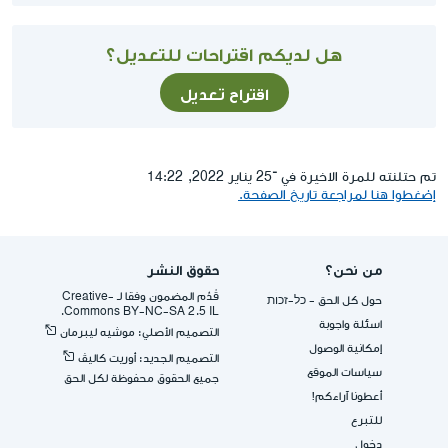
هل لديكم اقتراحات للتعديل؟
اقتراح تعديل
تم حتلنته للمرة الاخيرة في ־25 يناير 2022, 14:22
إضغطوا هنا لمراجعة تاريخ الصفحة.
من نحن؟
حقوق النشر
قُدِّم المضمون وفقا لـ -Creative
حول كل الحق - כל-זכות
Commons BY-NC-SA 2.5 IL.
اسئلة واجوبة
التصميم الأصلي: موشيه ليبرمان
إمكانية الوصول
التصميم الجديد: أوريت كاليڤ
سياسات الموقع
جميع الحقوق محفوظة لكل الحق
أعطونا آراءكم!
للتبرع
دخول