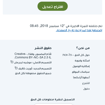
اقتراح تعديل
تم حتلنته للمرة الاخيرة في ־12 سبتمبر 2018, 08:45
إضغطوا هنا لمراجعة تاريخ الصفحة.
من نحن؟
حقوق النشر
قُدِّم المضمون وفقا لـ -Creative
حول كل الحق - כל-זכות
Commons BY-NC-SA 2.5 IL.
اسئلة واجوبة
التصميم الأصلي: موشيه ليبرمان
إمكانية الوصول
التصميم الجديد: أوريت كاليڤ
سياسات الموقع
جميع الحقوق محفوظة لكل الحق
أعطونا آراءكم!
للتبرع
دخول
التسجيل لنشرة معلومات كل الحق
البريد