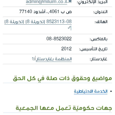
البريد الإلكترونيّ:
admin@miluim.co.il
العنوان:
ص ب 4061,، أشدود 77140
الهاتف:
(تحويلة 8) 08-8523113 (تحويلة 8)
بالفاكس:
08-8523022
تاريخ التأسيس:
2012
غايدستار:
المنظمة بغايدستار
مواضيع وحقوق ذات صلة في كل الحق
الخدمة الاحتياطية
جهات حكوميّة تعمل معها الجمعية