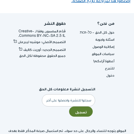
إضغطوا هنا لمراجعة تاريخ الصفحة.
من نحن؟
حقوق النشر
قُدِّم المضمون وفقا لـ -Creative
حول كل الحق - כל-זכות
Commons BY-NC-SA 2.5 IL.
اسئلة واجوبة
التصميم الأصلي: موشيه ليبرمان
إمكانية الوصول
التصميم الجديد: أوريت كاليڤ
سياسات الموقع
جميع الحقوق محفوظة لكل الحق
أعطونا آراءكم!
للتبرع
دخول
التسجيل لنشرة معلومات كل الحق
البريد
الإلكتروني
تسجيل
الموقع يتوجه للنساء والرجال على حد سواء. تم استعمال صيغة المذكّر فقط بهدف