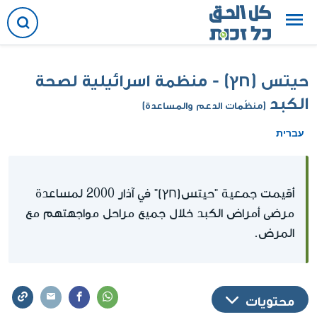
حيتس (חץ) - منظمة اسرائيلية لصحة
الكبد
(منظّمات الدعم والمساعدة)
עברית
أقيمت جمعية "حيتس(חץ)" في آذار 2000 لمساعدة
مرضى أمراض الكبد خلال جميع مراحل مواجهتهم مع
المرض.
محتويات