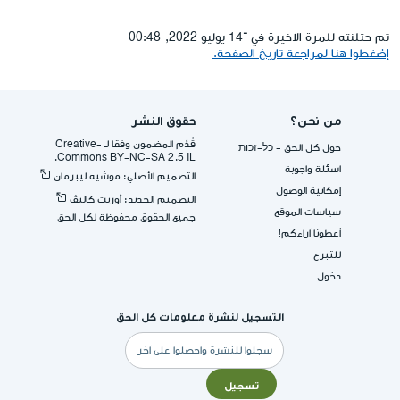
تم حتلنته للمرة الاخيرة في ־14 يوليو 2022, 00:48
إضغطوا هنا لمراجعة تاريخ الصفحة.
من نحن؟
حقوق النشر
قُدِّم المضمون وفقا لـ -Creative
حول كل الحق - כל-זכות
Commons BY-NC-SA 2.5 IL.
اسئلة واجوبة
التصميم الأصلي: موشيه ليبرمان
إمكانية الوصول
التصميم الجديد: أوريت كاليڤ
سياسات الموقع
جميع الحقوق محفوظة لكل الحق
أعطونا آراءكم!
للتبرع
دخول
التسجيل لنشرة معلومات كل الحق
البريد
الإلكتروني
تسجيل