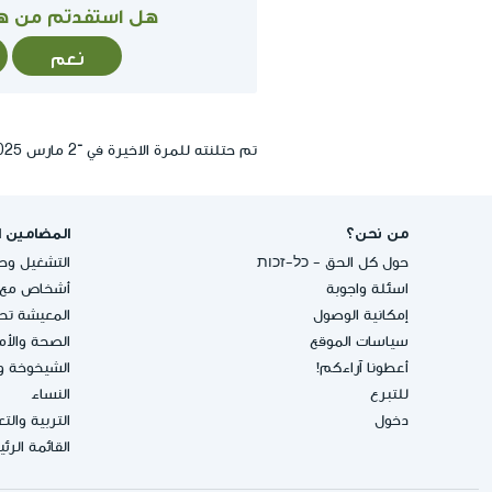
هل استفدتم من ه
نعم
تم حتلنته للمرة الاخيرة في ־2 مارس 2025, 13:44
من نحن؟
المضامين ا
حول كل الحق - כל-זכות
التشغيل وحق
اسئلة واجوبة
أشخاص مع إ
إمكانية الوصول
المعيشة تحت
سياسات الموقع
الصحة والأ
أعطونا آراءكم!
الشيخوخة و
للتبرع
النساء
دخول
التربية والت
القائمة الرئ