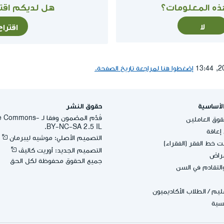
ذه المعلومات؟
هل لديكم اقتر
لا
اقترا
إضغطوا هنا لمراجعة تاريخ الصفحة.
لأساسية
حقوق النشر
قُدِّم المضمون وفقا لـ -
وق العاملين
BY-NC-SA 2.5 IL.
عاقة
التصميم الأصلي: موشيه ليبرمان
 خط الفقر (الفقراء)
التصميم الجديد: أوريت كاليڤ
مراض
جميع الحقوق محفوظة لكل الحق
التقادم في السن
عليم
/
الطلاب الأكاديميون
يسية