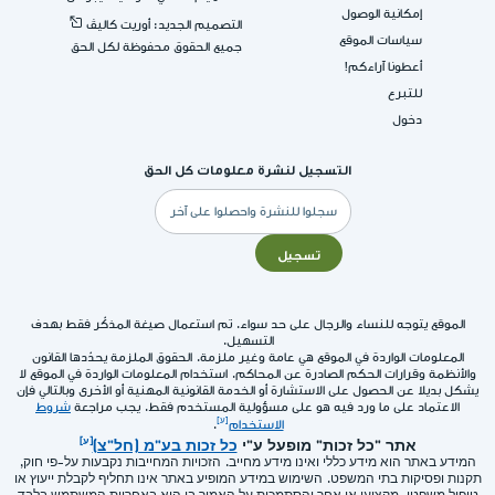
إمكانية الوصول
التصميم الجديد: أوريت كاليڤ
سياسات الموقع
جميع الحقوق محفوظة لكل الحق
أعطونا آراءكم!
للتبرع
دخول
التسجيل لنشرة معلومات كل الحق
البريد
الإلكتروني
تسجيل
الموقع يتوجه للنساء والرجال على حد سواء. تم استعمال صيغة المذكّر فقط بهدف
التسهيل.
المعلومات الواردة في الموقع هي عامة وغير ملزمة. الحقوق الملزمة يحدّدها القانون
والأنظمة وقرارات الحكم الصادرة عن المحاكم. استخدام المعلومات الواردة في الموقع لا
يشكل بديلا عن الحصول على الاستشارة أو الخدمة القانونية المهنية أو الأخرى وبالتالي فإن
الاعتماد على ما ورد فيه هو على مسؤولية المستخدم فقط. يجب مراجعة
شروط
الاستخدام
.
אתר "כל זכות" מופעל ע"י
כל זכות בע"מ (חל"צ)
המידע באתר הוא מידע כללי ואינו מידע מחייב. הזכויות המחייבות נקבעות על-פי חוק,
תקנות ופסיקות בתי המשפט. השימוש במידע המופיע באתר אינו תחליף לקבלת ייעוץ או