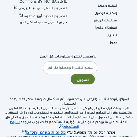
Commons BY-NC-SA 2.5 IL.
اسئلة واجوبة
التصميم الأصلي: موشيه ليبرمان
إمكانية الوصول
التصميم الجديد: أوريت كاليڤ
سياسات الموقع
جميع الحقوق محفوظة لكل الحق
أعطونا آراءكم!
للتبرع
دخول
التسجيل لنشرة معلومات كل الحق
البريد
الإلكتروني
تسجيل
الموقع يتوجه للنساء والرجال على حد سواء. تم استعمال صيغة المذكّر فقط بهدف
التسهيل.
المعلومات الواردة في الموقع هي عامة وغير ملزمة. الحقوق الملزمة يحدّدها القانون
والأنظمة وقرارات الحكم الصادرة عن المحاكم. استخدام المعلومات الواردة في الموقع لا
يشكل بديلا عن الحصول على الاستشارة أو الخدمة القانونية المهنية أو الأخرى وبالتالي فإن
الاعتماد على ما ورد فيه هو على مسؤولية المستخدم فقط. يجب مراجعة
شروط
الاستخدام
.
אתר "כל זכות" מופעל ע"י
כל זכות בע"מ (חל"צ)