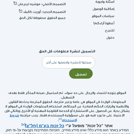
اسئلة واجوبة
التصميم الأصلي: موشيه ليبرمان
إمكانية الوصول
التصميم الجديد: أوريت كاليڤ
سياسات الموقع
جميع الحقوق محفوظة لكل الحق
أعطونا آراءكم!
للتبرع
دخول
التسجيل لنشرة معلومات كل الحق
البريد
الإلكتروني
تسجيل
الموقع يتوجه للنساء والرجال على حد سواء. تم استعمال صيغة المذكّر فقط بهدف
التسهيل.
المعلومات الواردة في الموقع هي عامة وغير ملزمة. الحقوق الملزمة يحدّدها القانون
والأنظمة وقرارات الحكم الصادرة عن المحاكم. استخدام المعلومات الواردة في الموقع لا
يشكل بديلا عن الحصول على الاستشارة أو الخدمة القانونية المهنية أو الأخرى وبالتالي فإن
الاعتماد على ما ورد فيه هو على مسؤولية المستخدم فقط. يجب مراجعة
شروط
الاستخدام
.
אתר "כל זכות" מופעל ע"י
כל זכות בע"מ (חל"צ)
המידע באתר הוא מידע כללי ואינו מידע מחייב. הזכויות המחייבות נקבעות על-פי חוק,