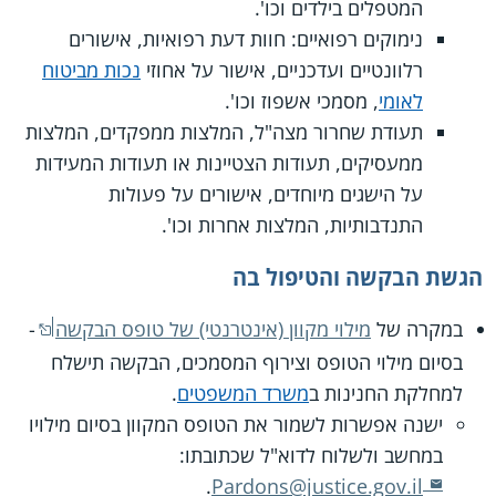
המטפלים בילדים וכו'.
נימוקים רפואיים: חוות דעת רפואיות, אישורים
רלוונטיים ועדכניים, אישור על אחוזי
נכות מביטוח
לאומי
, מסמכי אשפוז וכו'.
תעודת שחרור מצה"ל, המלצות ממפקדים, המלצות
ממעסיקים, תעודות הצטיינות או תעודות המעידות
על הישגים מיוחדים, אישורים על פעולות
התנדבותיות, המלצות אחרות וכו'.
הגשת הבקשה והטיפול בה
במקרה של
מילוי מקוון (אינטרנטי) של טופס הבקשה
-
בסיום מילוי הטופס וצירוף המסמכים, הבקשה תישלח
למחלקת החנינות ב
משרד המשפטים
.
ישנה אפשרות לשמור את הטופס המקוון בסיום מילויו
במחשב ולשלוח לדוא"ל שכתובתו:
.
Pardons@justice.gov.il