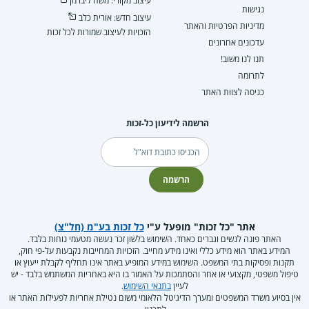
עיצוב מקורי: משה ליברמן
נגישות
עיצוב חדש: אורית כלב
מדיניות הפרטיות והאתר
הזכויות לעיצוב שמורות לכל זכות
עדכונים אחרונים
תנו לנו משוב!
לתרומה
כניסה לצוות האתר
הרשמה לידיעון כל-זכות
דוא"ל
הרשמה
אתר "כל זכות" מופעל ע"י
כל זכות בע"מ (חל"צ)
האתר פונה לנשים וגברים כאחד. השימוש בלשון זכר נעשה מטעמי נוחות בלבד.
המידע באתר הוא מידע כללי ואינו מידע מחייב. הזכויות המחייבות נקבעות על-פי חוק,
תקנות ופסיקות בתי המשפט. השימוש במידע המופיע באתר אינו תחליף לקבלת ייעוץ או
טיפול משפטי, מקצועי או אחר והסתמכות על האמור בו היא באחריות המשתמש בלבד - יש
לעיין
בתנאי השימוש
.
אין בסיוע משרד המשפטים ומערך הדיגיטל הלאומי משום נטילת אחריות לפעילות האתר או