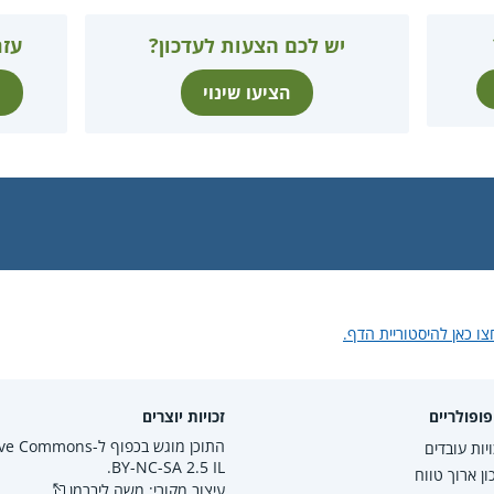
יש לכם הצעות לעדכון?
עזר
הציעו שינוי
ת
צו כאן להיסטוריית הדף.
ופולריים
זכויות יוצרים
התוכן מוגש בכפוף ל-mmons
יות עובדים
BY-NC-SA 2.5 IL.
ון ארוך טווח
עיצוב מקורי: משה ליברמן