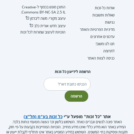
התוכן מוגש בכפוף ל-Creative
אודות כל-זכות
Commons BY-NC-SA 2.5 IL.
שאלות ותשובות
עיצוב מקורי: משה ליברמן
נגישות
עיצוב חדש: אורית כלב
מדיניות הפרטיות והאתר
הזכויות לעיצוב שמורות לכל זכות
עדכונים אחרונים
תנו לנו משוב!
לתרומה
כניסה לצוות האתר
הרשמה לידיעון כל-זכות
דוא"ל
הרשמה
אתר "כל זכות" מופעל ע"י
כל זכות בע"מ (חל"צ)
האתר פונה לנשים וגברים כאחד. השימוש בלשון זכר נעשה מטעמי נוחות בלבד.
המידע באתר הוא מידע כללי ואינו מידע מחייב. הזכויות המחייבות נקבעות על-פי חוק,
תקנות ופסיקות בתי המשפט. השימוש במידע המופיע באתר אינו תחליף לקבלת ייעוץ או