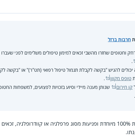
ת
חרבות ברזל
 וחטופים שחזרו מהשבי זכאים למימון טיפולים משלימים לפני שעברו ו
.
 יכולים להגיש "בקשה לקבלת תגמול טיפול רפואי (תט"ר)" או "בקשה לקב
ת
טופס מקוון
.
ל
קו חירום
שנותן מענה מיידי וסיוע בזכויות לפצועים, למשפחות החטו
נפגעי פעולות איבה עם דרגת נכות 100% מיוחדת ופגיעות מסוג פרפלגיה או קוודר
תו.