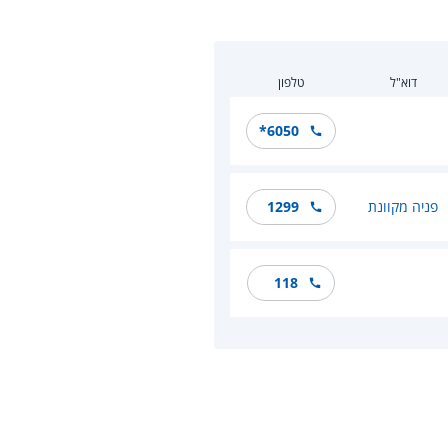
דוא"ל
טלפון
*6050
פניה מקוונת
1299
118