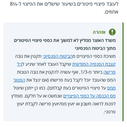
לעובד פיצויי פיטורים בשיעור שישלים את הפיצוי ל-⅓8
אחוזים.
אזהרה
משרד האוצר ממליץ לא למשוך את כספי פיצויי הפיטורים
מתוך הביטוח הפנסיוני
משיכת כספי הפיצויים מ
הביטוח הפנסיוני
תקטין את גובה
קצבת הפנסיה החודשית
שיקבל העובד לאחר שיגיע ל
גיל
פרישה
ביותר מ-1/3, ואף עשויה להקטין את גובה הטבות
המס שהעובד יוכל לקבל בעת פרישתו (אם ינצל את
הפטור
ממס
על פיצויי הפיטורים בעת קבלתם). כמו כן ייתכן שיוטל
מס הכנסה על כספי הפיצויים
שנמשכו או על חלקם. מומלץ
לפנות לרואה חשבון או יועץ מס/יועץ פרישה לקבלת יעוץ
פרטני.