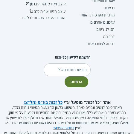
שאלות ותשובות
עיצוב מקורי: משה ליברמן
נגישות
עיצוב חדש: אורית כלב
מדיניות הפרטיות והאתר
הזכויות לעיצוב שמורות לכל זכות
עדכונים אחרונים
תנו לנו משוב!
לתרומה
כניסה לצוות האתר
הרשמה לידיעון כל-זכות
דוא"ל
הרשמה
אתר "כל זכות" מופעל ע"י
כל זכות בע"מ (חל"צ)
האתר פונה לנשים וגברים כאחד. השימוש בלשון זכר נעשה מטעמי נוחות בלבד.
המידע באתר הוא מידע כללי ואינו מידע מחייב. הזכויות המחייבות נקבעות על-פי חוק,
תקנות ופסיקות בתי המשפט. השימוש במידע המופיע באתר אינו תחליף לקבלת ייעוץ או
טיפול משפטי, מקצועי או אחר והסתמכות על האמור בו היא באחריות המשתמש בלבד - יש
לעיין
בתנאי השימוש
.
אין בסיוע משרד המשפטים ומערך הדיגיטל הלאומי משום נטילת אחריות לפעילות האתר או