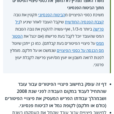
משרד האוצר ממליץ לא למשוך את כספי פיצויי הפיטורים
מתוך הביטוח הפנסיוני
משיכת כספי הפיצויים מ
הביטוח הפנסיוני
תקטין את גובה
קצבת הפנסיה החודשית
שיקבל העובד לאחר שיגיע ל
גיל
פרישה
ביותר מ-1/3, ואף עשויה להקטין את גובה הטבות
המס שהעובד יוכל לקבל בעת פרישתו (אם ינצל את
הפטור
ממס
על פיצויי הפיטורים בעת קבלתם). כמו כן ייתכן שיוטל
מס הכנסה על כספי הפיצויים
שנמשכו או על חלקם. מומלץ
לפנות לרואה חשבון או יועץ מס/יועץ פרישה לקבלת יעוץ
פרטני.
דף זה עוסק בחישוב פיצויי הפיטורים עבור עובד
שהתחיל לעבוד במקום העבודה לפני שנת 2008
ושבמהלך עבודתו הפריש המעסיק את פיצויי הפיטורים
(כולם או חלקם) לקופת גמל או לביטוח פנסיוני.
לחישוב פיצויים עבור עובד שהחל את העסקתו בשנת