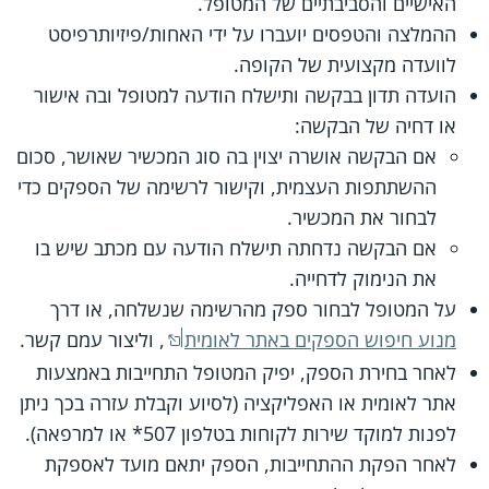
האישיים והסביבתיים של המטופל.
ההמלצה והטפסים יועברו על ידי האחות/פיזיותרפיסט
לוועדה מקצועית של הקופה.
הועדה תדון בבקשה ותישלח הודעה למטופל ובה אישור
או דחיה של הבקשה:
אם הבקשה אושרה יצוין בה סוג המכשיר שאושר, סכום
ההשתתפות העצמית, וקישור לרשימה של הספקים כדי
לבחור את המכשיר.
אם הבקשה נדחתה תישלח הודעה עם מכתב שיש בו
את הנימוק לדחייה.
על המטופל לבחור ספק מהרשימה שנשלחה, או דרך
מנוע חיפוש הספקים באתר לאומית
, וליצור עמם קשר.
לאחר בחירת הספק, יפיק המטופל התחייבות באמצעות
אתר לאומית או האפליקציה (לסיוע וקבלת עזרה בכך ניתן
לפנות למוקד שירות לקוחות בטלפון 507* או למרפאה).
לאחר הפקת ההתחייבות, הספק יתאם מועד לאספקת