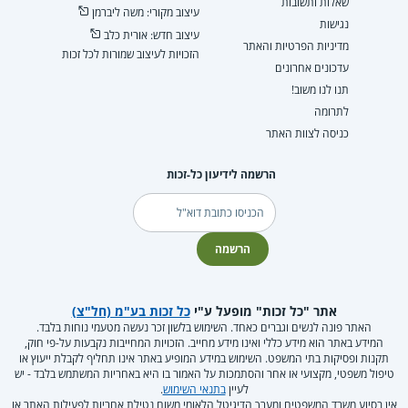
שאלות ותשובות
עיצוב מקורי: משה ליברמן
נגישות
עיצוב חדש: אורית כלב
מדיניות הפרטיות והאתר
הזכויות לעיצוב שמורות לכל זכות
עדכונים אחרונים
תנו לנו משוב!
לתרומה
כניסה לצוות האתר
הרשמה לידיעון כל-זכות
דוא"ל
הרשמה
אתר "כל זכות" מופעל ע"י
כל זכות בע"מ (חל"צ)
האתר פונה לנשים וגברים כאחד. השימוש בלשון זכר נעשה מטעמי נוחות בלבד.
המידע באתר הוא מידע כללי ואינו מידע מחייב. הזכויות המחייבות נקבעות על-פי חוק,
תקנות ופסיקות בתי המשפט. השימוש במידע המופיע באתר אינו תחליף לקבלת ייעוץ או
טיפול משפטי, מקצועי או אחר והסתמכות על האמור בו היא באחריות המשתמש בלבד - יש
לעיין
בתנאי השימוש
.
אין בסיוע משרד המשפטים ומערך הדיגיטל הלאומי משום נטילת אחריות לפעילות האתר או