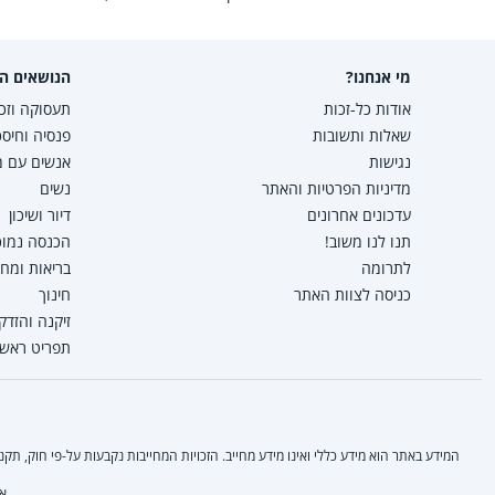
מי אנחנו?
הנושאים הפ
אודות כל-זכות
תעסוקה וזכו
שאלות ותשובות
פנסיה וחיסכ
נגישות
אנשים עם מו
מדיניות הפרטיות והאתר
נשים
עדכונים אחרונים
דיור ושיכון
תנו לנו משוב!
הכנסה נמוכה
לתרומה
בריאות ומח
כניסה לצוות האתר
חינוך
זיקנה והזדק
תפריט ראשי
המידע באתר הוא מידע כללי ואינו מידע מחייב. הזכויות המחייבות נקבעות על-פי חוק, ת
אי