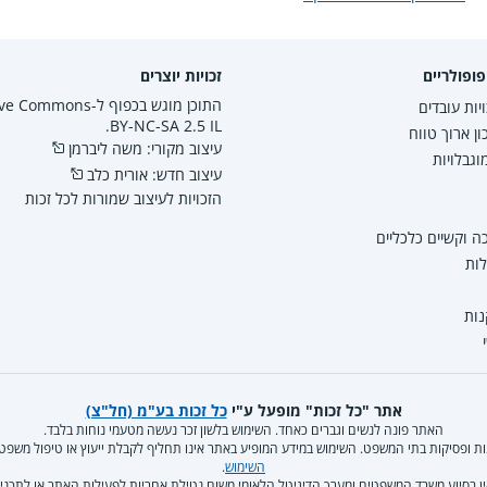
ופולריים
זכויות יוצרים
התוכן מוגש בכפוף ל-mmons
יות עובדים
BY-NC-SA 2.5 IL.
ון ארוך טווח
עיצוב מקורי: משה ליברמן
גבלויות
עיצוב חדש: אורית כלב
הזכויות לעיצוב שמורות לכל זכות
 וקשיים כלכליים
לות
נות
אתר "כל זכות" מופעל ע"י
כל זכות בע"מ (חל"צ)
האתר פונה לנשים וגברים כאחד. השימוש בלשון זכר נעשה מטעמי נוחות בלבד.
קנות ופסיקות בתי המשפט. השימוש במידע המופיע באתר אינו תחליף לקבלת ייעוץ או טיפול משפ
השימוש
.
ן בסיוע משרד המשפטים ומערך הדיגיטל הלאומי משום נטילת אחריות לפעילות האתר או לתכניו