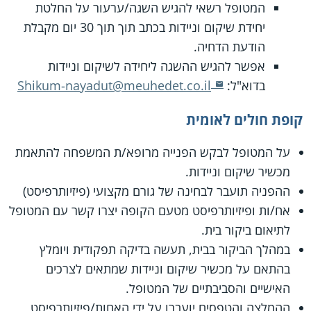
המטופל רשאי להגיש השגה/ערעור על החלטת
יחידת שיקום וניידות בכתב תוך תוך 30 יום מקבלת
הודעת הדחיה.
אפשר להגיש ההשגה ליחידה לשיקום וניידות
בדוא"ל:
Shikum-nayadut@meuhedet.co.il
קופת חולים לאומית
על המטופל לבקש הפנייה מרופא/ת המשפחה להתאמת
מכשיר שיקום וניידות.
ההפניה תועבר לבחינה של גורם מקצועי (פיזיותרפיסט)
אח/ות ופיזיותרפיסט מטעם הקופה יצרו קשר עם המטופל
לתיאום ביקור בית.
במהלך הביקור בבית, תעשה בדיקה תפקודית ויומלץ
בהתאם על מכשיר שיקום וניידות שמתאים לצרכים
האישיים והסביבתיים של המטופל.
ההמלצה והטפסים יועברו על ידי האחות/פיזיותרפיסט