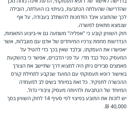
בדרישה לאישור של רופא תעסוקתי, הדעת אינה נוחה מכך
שהדרישה שהעלתה הנתבעת, בעיתוי בו הועלתה, הובילה
לכך שהתובע איבד הזדמנות להשתלב בעבודה, על אף
שנמצא מתאים למשרה.
חוק השוויון קובע כי "אפליה" משמעה גם אי-ביצוע התאמות,
הנדרשות מחמת צרכיו המיוחדים של אדם עם מוגבלות, אשר
יאפשרו את העסקתו, ובלבד שאין בכך כדי להטיל על
המעסיק נטל כבד מדי. על פני הדברים, אפשר כי בהשקעת
מאמצים סבירים ניתן היה למצוא דרך שתיישב את הצורך
באישור רופא תעסוקתי עם המועד שנקבע לתחילת קורס
ההכשרה לתפקיד. כל זאת במיוחד בשים לב למעמדה
המיוחד של הנתבעת ולהיותה מעסיק ציבורי גדול.
יש לזכות את התובע בפיצוי לפי סעיף 14 לחוק השוויון בסך
40,000 ₪.