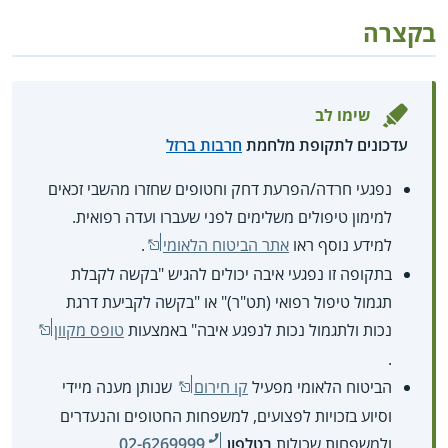
בקצרה
שימו לב
עדכונים לתקופת מלחמת
חרבות ברזל
נפגעי חרדה/הפרעת דחק וחטופים שחזרו מהשבי זכאים
למימון טיפולים משלימים לפני שעברו ועדה רפואית.
למידע נוסף ראו
אתר הביטוח הלאומי
.
בתקופה זו נפגעי איבה יכולים להגיש "בקשה לקבלת
תגמול טיפול רפואי (תט"ר)" או "בקשה לקביעת דרגת
נכות ולתגמול נכות לנפגע איבה" באמצעות
טופס מקוון
.
הביטוח הלאומי מפעיל
קו חירום
שנותן מענה מיידי
וסיוע בזכויות לפצועים, למשפחות החטופים והנעדרים
ולמשפחות שכולות
בטלפון
02-6269999
.