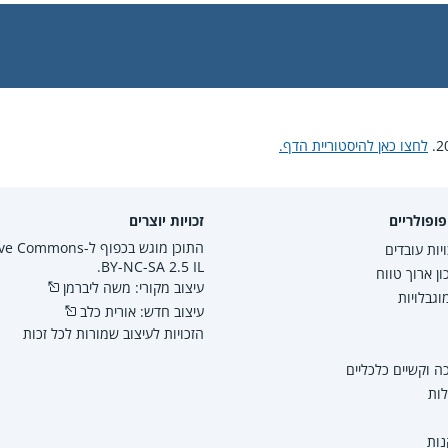
לחצו כאן להיסטוריית הדף.
ופולריים
זכויות יוצרים
התוכן מוגש בכפוף ל-mmons
יות עובדים
BY-NC-SA 2.5 IL.
ון ארוך טווח
עיצוב מקורי: משה ליברמן
גבלויות
עיצוב חדש: אורית כלב
הזכויות לעיצוב שמורות לכל זכות
 וקשיים כלכליים
לות
נות