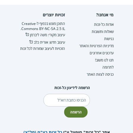
מי אנחנו?
זכויות יוצרים
התוכן מוגש בכפוף ל-Creative
אודות כל-זכות
Commons BY-NC-SA 2.5 IL.
שאלות ותשובות
עיצוב מקורי: משה ליברמן
נגישות
עיצוב חדש: אורית כלב
מדיניות הפרטיות והאתר
הזכויות לעיצוב שמורות לכל זכות
עדכונים אחרונים
תנו לנו משוב!
לתרומה
כניסה לצוות האתר
הרשמה לידיעון כל-זכות
דוא"ל
הרשמה
אתר "כל זכות" מופעל ע"י
כל זכות בע"מ (חל"צ)