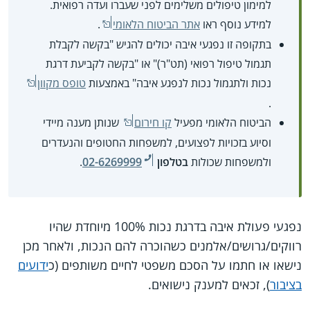
למימון טיפולים משלימים לפני שעברו ועדה רפואית.
למידע נוסף ראו
אתר הביטוח הלאומי
.
בתקופה זו נפגעי איבה יכולים להגיש "בקשה לקבלת
תגמול טיפול רפואי (תט"ר)" או "בקשה לקביעת דרגת
נכות ולתגמול נכות לנפגע איבה" באמצעות
טופס מקוון
.
הביטוח הלאומי מפעיל
קו חירום
שנותן מענה מיידי
וסיוע בזכויות לפצועים, למשפחות החטופים והנעדרים
ולמשפחות שכולות
בטלפון
02-6269999
.
נפגעי פעולת איבה בדרגת נכות 100% מיוחדת שהיו
רווקים/גרושים/אלמנים כשהוכרה להם הנכות, ולאחר מכן
נישאו או חתמו על הסכם משפטי לחיים משותפים (כ
ידועים
בציבור
), זכאים למענק נישואים.