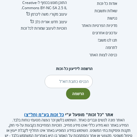
התוכן מוגש בכפוף ל-Creative
אודות כל-זכות
Commons BY-NC-SA 2.5 IL.
שאלות ותשובות
עיצוב מקורי: משה ליברמן
נגישות
עיצוב חדש: אורית כלב
מדיניות הפרטיות והאתר
הזכויות לעיצוב שמורות לכל זכות
עדכונים אחרונים
תנו לנו משוב!
לתרומה
כניסה לצוות האתר
הרשמה לידיעון כל-זכות
דוא"ל
הרשמה
אתר "כל זכות" מופעל ע"י
כל זכות בע"מ (חל"צ)
האתר פונה לנשים וגברים כאחד. השימוש בלשון זכר נעשה מטעמי נוחות בלבד.
המידע באתר הוא מידע כללי ואינו מידע מחייב. הזכויות המחייבות נקבעות על-פי חוק,
תקנות ופסיקות בתי המשפט. השימוש במידע המופיע באתר אינו תחליף לקבלת ייעוץ או
טיפול משפטי, מקצועי או אחר והסתמכות על האמור בו היא באחריות המשתמש בלבד - יש