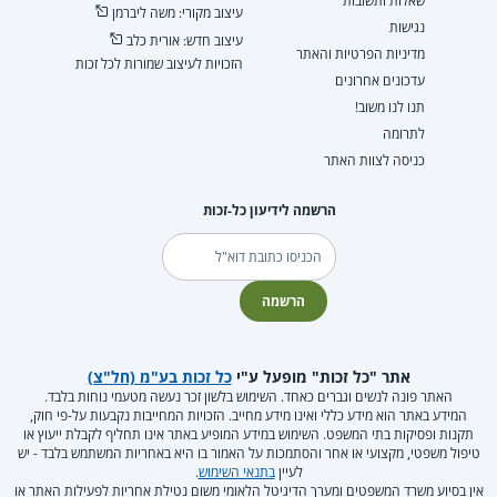
שאלות ותשובות
עיצוב מקורי: משה ליברמן
נגישות
עיצוב חדש: אורית כלב
מדיניות הפרטיות והאתר
הזכויות לעיצוב שמורות לכל זכות
עדכונים אחרונים
תנו לנו משוב!
לתרומה
כניסה לצוות האתר
הרשמה לידיעון כל-זכות
דוא"ל
הרשמה
אתר "כל זכות" מופעל ע"י
כל זכות בע"מ (חל"צ)
האתר פונה לנשים וגברים כאחד. השימוש בלשון זכר נעשה מטעמי נוחות בלבד.
המידע באתר הוא מידע כללי ואינו מידע מחייב. הזכויות המחייבות נקבעות על-פי חוק,
תקנות ופסיקות בתי המשפט. השימוש במידע המופיע באתר אינו תחליף לקבלת ייעוץ או
טיפול משפטי, מקצועי או אחר והסתמכות על האמור בו היא באחריות המשתמש בלבד - יש
לעיין
בתנאי השימוש
.
אין בסיוע משרד המשפטים ומערך הדיגיטל הלאומי משום נטילת אחריות לפעילות האתר או