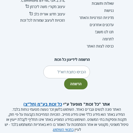
Commons BY-NC-SA 2.5 IL.
שאלות ותשובות
עיצוב מקורי: משה ליברמן
נגישות
עיצוב חדש: אורית כלב
מדיניות הפרטיות והאתר
הזכויות לעיצוב שמורות לכל זכות
עדכונים אחרונים
תנו לנו משוב!
לתרומה
כניסה לצוות האתר
הרשמה לידיעון כל-זכות
דוא"ל
הרשמה
אתר "כל זכות" מופעל ע"י
כל זכות בע"מ (חל"צ)
האתר פונה לנשים וגברים כאחד. השימוש בלשון זכר נעשה מטעמי נוחות בלבד.
המידע באתר הוא מידע כללי ואינו מידע מחייב. הזכויות המחייבות נקבעות על-פי חוק,
תקנות ופסיקות בתי המשפט. השימוש במידע המופיע באתר אינו תחליף לקבלת ייעוץ או
טיפול משפטי, מקצועי או אחר והסתמכות על האמור בו היא באחריות המשתמש בלבד - יש
לעיין
בתנאי השימוש
.