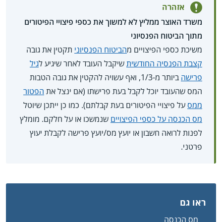
אזהרה
משרד האוצר ממליץ לא למשוך את כספי פיצויי הפיטורים
מתוך הביטוח הפנסיוני
משיכת כספי הפיצויים מ
הביטוח הפנסיוני
תקטין את גובה
קצבת הפנסיה החודשית
שיקבל העובד לאחר שיגיע ל
גיל
פרישה
ביותר מ-1/3, ואף עשויה להקטין את גובה הטבות
המס שהעובד יוכל לקבל בעת פרישתו (אם ינצל את
הפטור
ממס
על פיצויי הפיטורים בעת קבלתם). כמו כן ייתכן שיוטל
מס הכנסה על כספי הפיצויים
שנמשכו או על חלקם. מומלץ
לפנות לרואה חשבון או יועץ מס/יועץ פרישה לקבלת יעוץ
פרטני.
ראו גם
מס הכנסה