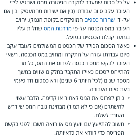
על כל סכום שמעבר לתקרה הפטורה ממס ושהגיע לידי
העובד עקב סיום עבודתו (בין אם ישירות מהמעסיק ובין אם
על-ידי
שחרור כספים
המופקדים בקופת הגמל), יחויב
העובד במס הכנסה על-פי
מדרגות המס
שחלות עליו
במועד קבלת הכספים בפועל.
כאשר הסכום הכולל של הכספים המשולמים לעובד עקב
סיום עבודתו עולה על התקרה ומחויב במס הכנסה, רשאי
העובד לבקש ממס הכנסה לפרוס את המס, כלומר
להתייחס לסכום כאילו התקבל בחלקים שווים במשך
מספר שנים (לכל היותר 6 שנים) ולא כסכום חד פעמי
בעת סיום העבודה.
ניתן לפרוס את המס לאחור או קדימה. הדבר עשוי
להשתלם (אם כי לא תמיד) מבחינת גובה המס שיידרש
העובד לשלם.
חשוב להתייעץ עם יועץ מס או רואה חשבון לפני בקשת
הפריסה כדי לוודא את כדאיותה.