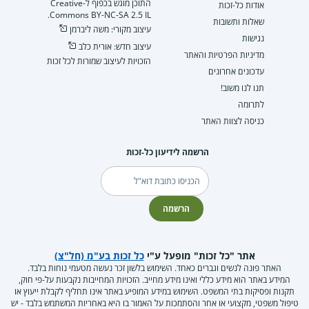
התוכן מוגש בכפוף ל-Creative
אודות כל-זכות
Commons BY-NC-SA 2.5 IL.
שאלות ותשובות
עיצוב מקורי: משה ליברמן
נגישות
עיצוב חדש: אורית כלב
מדיניות הפרטיות והאתר
הזכויות לעיצוב שמורות לכל זכות
עדכונים אחרונים
תנו לנו משוב!
לתרומה
כניסה לצוות האתר
הרשמה לידיעון כל-זכות
דוא"ל
הרשמה
אתר "כל זכות" מופעל ע"י
כל זכות בע"מ (חל"צ)
האתר פונה לנשים וגברים כאחד. השימוש בלשון זכר נעשה מטעמי נוחות בלבד.
המידע באתר הוא מידע כללי ואינו מידע מחייב. הזכויות המחייבות נקבעות על-פי חוק,
תקנות ופסיקות בתי המשפט. השימוש במידע המופיע באתר אינו תחליף לקבלת ייעוץ או
טיפול משפטי, מקצועי או אחר והסתמכות על האמור בו היא באחריות המשתמש בלבד - יש