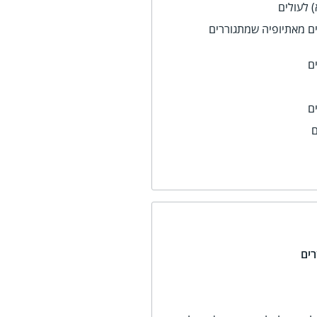
 לעולים
ם מאתיופיה שמתגוררים
ם
ם
ם
רים