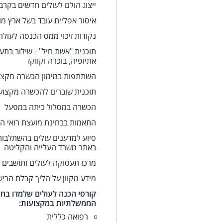
ייצוג הולם לעולים חדשים בקרב
איסור אפליית עובד בשל ארץ מו
נקודות זיכוי ממס הכנסה לעול
תוכנית "אשת חיל" - שילוב בתע
אתיופיה, בוכרה וקווקז
השתתפות במימון הכשרה מקצועי
תוכנית שוברים להכשרה מקצוע
הכשרה במסלול כיתה במפעל
התאמות בבחינת מועצת רואי הח
סיוע למדענים עולים בהשתלבו
באתר משרד העלייה והקליטה
מרכז תעסוקה לעולים ותושבים ח
מידע מקוון על הליך קבלת הריש
קורסי הכנה לעולים שלמדו בחו
הממשלתיות במקצועות:
רפואה כללית