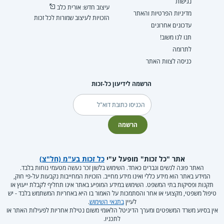
נגישות
עיצוב חדש: אורית כלב
מדיניות הפרטיות והאתר
הזכויות לעיצוב שמורות לכל זכות
עדכונים אחרונים
תנו לנו משוב!
לתרומה
כניסה לצוות האתר
הרשמה לידיעון כל-זכות
דוא"ל
הרשמה
אתר "כל זכות" מופעל ע"י
כל זכות בע"מ (חל"צ)
האתר פונה לנשים וגברים כאחד. השימוש בלשון זכר נעשה מטעמי נוחות בלבד.
המידע באתר הוא מידע כללי ואינו מידע מחייב. הזכויות המחייבות נקבעות על-פי חוק,
תקנות ופסיקות בתי המשפט. השימוש במידע המופיע באתר אינו תחליף לקבלת ייעוץ או
טיפול משפטי, מקצועי או אחר והסתמכות על האמור בו היא באחריות המשתמש בלבד - יש
לעיין
בתנאי השימוש
.
אין בסיוע משרד המשפטים ומערך הדיגיטל הלאומי משום נטילת אחריות לפעילות האתר או
לתכניו.