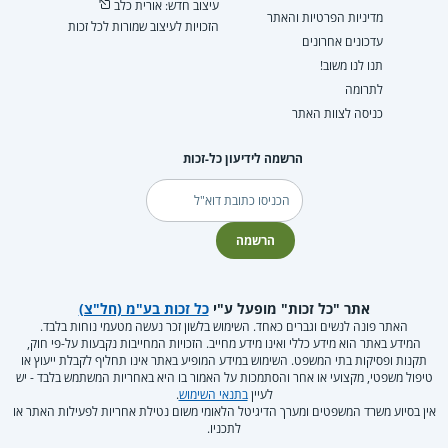
עיצוב חדש: אורית כלב
מדיניות הפרטיות והאתר
הזכויות לעיצוב שמורות לכל זכות
עדכונים אחרונים
תנו לנו משוב!
לתרומה
כניסה לצוות האתר
הרשמה לידיעון כל-זכות
דוא"ל
הרשמה
אתר "כל זכות" מופעל ע"י
כל זכות בע"מ (חל"צ)
האתר פונה לנשים וגברים כאחד. השימוש בלשון זכר נעשה מטעמי נוחות בלבד.
המידע באתר הוא מידע כללי ואינו מידע מחייב. הזכויות המחייבות נקבעות על-פי חוק,
תקנות ופסיקות בתי המשפט. השימוש במידע המופיע באתר אינו תחליף לקבלת ייעוץ או
טיפול משפטי, מקצועי או אחר והסתמכות על האמור בו היא באחריות המשתמש בלבד - יש
לעיין
בתנאי השימוש
.
אין בסיוע משרד המשפטים ומערך הדיגיטל הלאומי משום נטילת אחריות לפעילות האתר או
לתכניו.