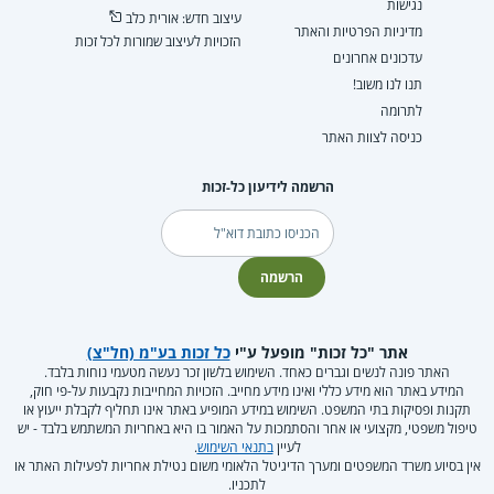
נגישות
עיצוב חדש: אורית כלב
מדיניות הפרטיות והאתר
הזכויות לעיצוב שמורות לכל זכות
עדכונים אחרונים
תנו לנו משוב!
לתרומה
כניסה לצוות האתר
הרשמה לידיעון כל-זכות
דוא"ל
הרשמה
אתר "כל זכות" מופעל ע"י
כל זכות בע"מ (חל"צ)
האתר פונה לנשים וגברים כאחד. השימוש בלשון זכר נעשה מטעמי נוחות בלבד.
המידע באתר הוא מידע כללי ואינו מידע מחייב. הזכויות המחייבות נקבעות על-פי חוק,
תקנות ופסיקות בתי המשפט. השימוש במידע המופיע באתר אינו תחליף לקבלת ייעוץ או
טיפול משפטי, מקצועי או אחר והסתמכות על האמור בו היא באחריות המשתמש בלבד - יש
לעיין
בתנאי השימוש
.
אין בסיוע משרד המשפטים ומערך הדיגיטל הלאומי משום נטילת אחריות לפעילות האתר או
לתכניו.