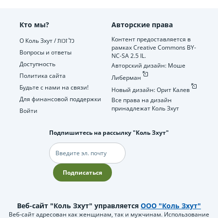
Кто мы?
Авторские права
Контент предоставляется в
О Коль Зхут / כל זכות
рамках Creative Commons BY-
Вопросы и ответы
NC-SA 2.5 IL.
Доступность
Авторский дизайн: Моше
Политика сайта
Либерман
Будьте с нами на связи!
Новый дизайн: Орит Калев
Для финансовой поддержки
Все права на дизайн
принадлежат Коль Зхут
Войти
Подпишитесь на рассылку "Коль Зхут"
Электронная
почта
Подписаться
Веб-сайт "Коль Зхут" управляется
ООО "Коль Зхут"
Веб-сайт адресован как женщинам, так и мужчинам. Использование