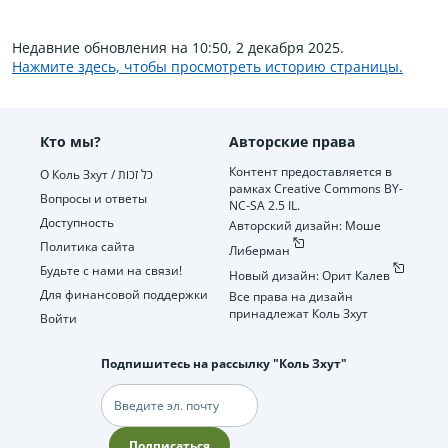
Недавние обновления на 10:50, 2 декабря 2025.
Нажмите здесь, чтобы просмотреть историю страницы.
Кто мы?
Авторские права
Контент предоставляется в
О Коль Зхут / כל זכות
рамках Creative Commons BY-
Вопросы и ответы
NC-SA 2.5 IL.
Доступность
Авторский дизайн: Моше
Политика сайта
Либерман
Будьте с нами на связи!
Новый дизайн: Орит Калев
Для финансовой поддержки
Все права на дизайн
принадлежат Коль Зхут
Войти
Подпишитесь на рассылку "Коль Зхут"
Электронная
почта
Подписаться