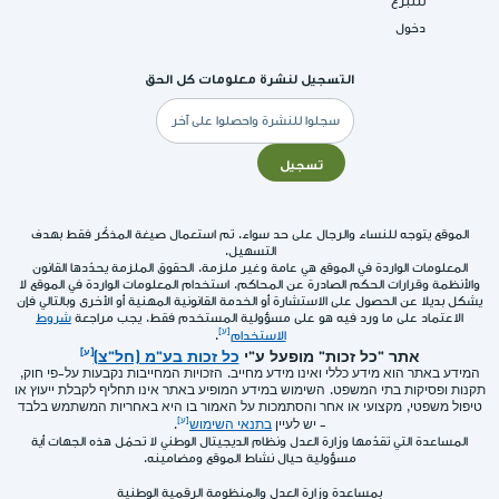
للتبرع
دخول
التسجيل لنشرة معلومات كل الحق
البريد
الإلكتروني
تسجيل
الموقع يتوجه للنساء والرجال على حد سواء. تم استعمال صيغة المذكّر فقط بهدف
التسهيل.
المعلومات الواردة في الموقع هي عامة وغير ملزمة. الحقوق الملزمة يحدّدها القانون
والأنظمة وقرارات الحكم الصادرة عن المحاكم. استخدام المعلومات الواردة في الموقع لا
يشكل بديلا عن الحصول على الاستشارة أو الخدمة القانونية المهنية أو الأخرى وبالتالي فإن
الاعتماد على ما ورد فيه هو على مسؤولية المستخدم فقط. يجب مراجعة
شروط
الاستخدام
.
אתר "כל זכות" מופעל ע"י
כל זכות בע"מ (חל"צ)
המידע באתר הוא מידע כללי ואינו מידע מחייב. הזכויות המחייבות נקבעות על-פי חוק,
תקנות ופסיקות בתי המשפט. השימוש במידע המופיע באתר אינו תחליף לקבלת ייעוץ או
טיפול משפטי, מקצועי או אחר והסתמכות על האמור בו היא באחריות המשתמש בלבד
- יש לעיין
בתנאי השימוש
.
المساعدة التي تقدّمها وزارة العدل ونظام الديجيتال الوطني لا تحمّل هذه الجهات أية
مسؤولية حيال نشاط الموقع ومضامينه.
بمساعدة وزارة العدل والمنظومة الرقمية الوطنية