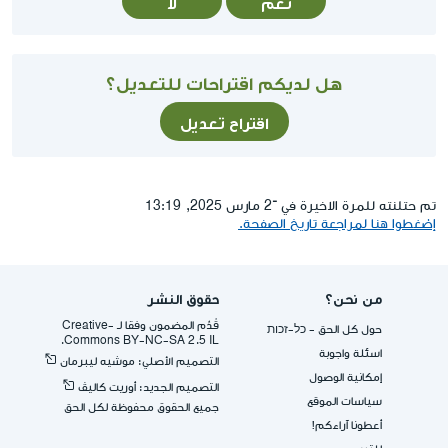
نعم
لا
هل لديكم اقتراحات للتعديل؟
اقتراح تعديل
تم حتلنته للمرة الاخيرة في ־2 مارس 2025, 13:19
إضغطوا هنا لمراجعة تاريخ الصفحة.
من نحن؟
حقوق النشر
قُدِّم المضمون وفقا لـ -Creative
حول كل الحق - כל-זכות
Commons BY-NC-SA 2.5 IL.
اسئلة واجوبة
التصميم الأصلي: موشيه ليبرمان
إمكانية الوصول
التصميم الجديد: أوريت كاليڤ
سياسات الموقع
جميع الحقوق محفوظة لكل الحق
أعطونا آراءكم!