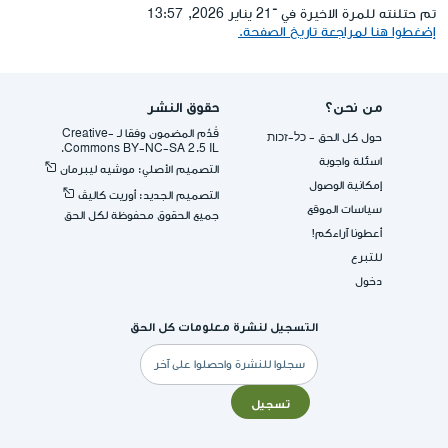
تم حتلنته للمرة الاخيرة في ־21 يناير 2026, 13:57
إضغطوا هنا لمراجعة تاريخ الصفحة.
من نحن؟
حقوق النشر
قُدِّم المضمون وفقا لـ -Creative
حول كل الحق - כל-זכות
Commons BY-NC-SA 2.5 IL.
اسئلة واجوبة
التصميم الأصلي: موشيه ليبرمان
إمكانية الوصول
التصميم الجديد: أوريت كاليڤ
سياسات الموقع
جميع الحقوق محفوظة لكل الحق
أعطونا آراءكم!
للتبرع
دخول
التسجيل لنشرة معلومات كل الحق
البريد
الإلكتروني
تسجيل