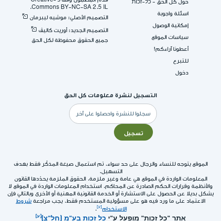
حول كل الحق - כל-זכות
Commons BY-NC-SA 2.5 IL.
اسئلة واجوبة
التصميم الأصلي: موشيه ليبرمان
إمكانية الوصول
التصميم الجديد: أوريت كاليڤ
سياسات الموقع
جميع الحقوق محفوظة لكل الحق
أعطونا آراءكم!
للتبرع
دخول
التسجيل لنشرة معلومات كل الحق
البريد
الإلكتروني
تسجيل
الموقع يتوجه للنساء والرجال على حد سواء. تم استعمال صيغة المذكّر فقط بهدف
التسهيل.
المعلومات الواردة في الموقع هي عامة وغير ملزمة. الحقوق الملزمة يحدّدها القانون
والأنظمة وقرارات الحكم الصادرة عن المحاكم. استخدام المعلومات الواردة في الموقع لا
يشكل بديلا عن الحصول على الاستشارة أو الخدمة القانونية المهنية أو الأخرى وبالتالي فإن
الاعتماد على ما ورد فيه هو على مسؤولية المستخدم فقط. يجب مراجعة
شروط
الاستخدام
.
אתר "כל זכות" מופעל ע"י
כל זכות בע"מ (חל"צ)