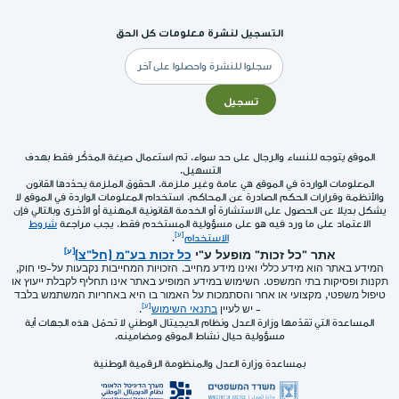
التسجيل لنشرة معلومات كل الحق
البريد
الإلكتروني
تسجيل
الموقع يتوجه للنساء والرجال على حد سواء. تم استعمال صيغة المذكّر فقط بهدف
التسهيل.
المعلومات الواردة في الموقع هي عامة وغير ملزمة. الحقوق الملزمة يحدّدها القانون
والأنظمة وقرارات الحكم الصادرة عن المحاكم. استخدام المعلومات الواردة في الموقع لا
يشكل بديلا عن الحصول على الاستشارة أو الخدمة القانونية المهنية أو الأخرى وبالتالي فإن
الاعتماد على ما ورد فيه هو على مسؤولية المستخدم فقط. يجب مراجعة
شروط
الاستخدام
.
אתר "כל זכות" מופעל ע"י
כל זכות בע"מ (חל"צ)
המידע באתר הוא מידע כללי ואינו מידע מחייב. הזכויות המחייבות נקבעות על-פי חוק,
תקנות ופסיקות בתי המשפט. השימוש במידע המופיע באתר אינו תחליף לקבלת ייעוץ או
טיפול משפטי, מקצועי או אחר והסתמכות על האמור בו היא באחריות המשתמש בלבד
- יש לעיין
בתנאי השימוש
.
المساعدة التي تقدّمها وزارة العدل ونظام الديجيتال الوطني لا تحمّل هذه الجهات أية
مسؤولية حيال نشاط الموقع ومضامينه.
بمساعدة وزارة العدل والمنظومة الرقمية الوطنية