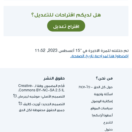
هل لديكم اقتراحات للتعديل؟
اقتراح تعديل
تم حتلنته للمرة الاخيرة في ־15 أغسطس 2023, 11:52
إضغطوا هنا لمراجعة تاريخ الصفحة.
من نحن؟
حقوق النشر
قُدِّم المضمون وفقا لـ -Creative
حول كل الحق - כל-זכות
Commons BY-NC-SA 2.5 IL.
اسئلة واجوبة
التصميم الأصلي: موشيه ليبرمان
إمكانية الوصول
التصميم الجديد: أوريت كاليڤ
سياسات الموقع
جميع الحقوق محفوظة لكل الحق
أعطونا آراءكم!
للتبرع
دخول