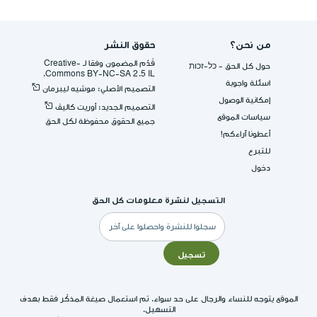
من نحن؟
حقوق النشر
قُدِّم المضمون وفقا لـ -Creative
حول كل الحق - כל-זכות
Commons BY-NC-SA 2.5 IL.
اسئلة واجوبة
التصميم الأصلي: موشيه ليبرمان
إمكانية الوصول
التصميم الجديد: أوريت كاليڤ
سياسات الموقع
جميع الحقوق محفوظة لكل الحق
أعطونا آراءكم!
للتبرع
دخول
التسجيل لنشرة معلومات كل الحق
البريد
الإلكتروني
تسجيل
الموقع يتوجه للنساء والرجال على حد سواء. تم استعمال صيغة المذكّر فقط بهدف
التسهيل.