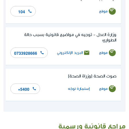
موقع
104
وزارة العدل - توجيه في مواضيع قانونية بسبب حالة
الطوارئ
موقع
البريد الإلكتروني
0733928666
صوت الصحة (وزراة الصحة)
موقع
إستمارة توجّه
*5400
مراجع قانونية ورسمية