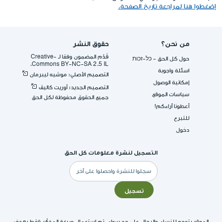
إضغطوا هنا لمراجعة تاريخ الصفحة.
من نحن؟
حقوق النشر
قُدِّم المضمون وفقا لـ -Creative
حول كل الحق - כל-זכות
Commons BY-NC-SA 2.5 IL.
اسئلة واجوبة
التصميم الأصلي: موشيه ليبرمان
إمكانية الوصول
التصميم الجديد: أوريت كاليڤ
سياسات الموقع
جميع الحقوق محفوظة لكل الحق
أعطونا آراءكم!
للتبرع
دخول
التسجيل لنشرة معلومات كل الحق
البريد
الإلكتروني
تسجيل
الموقع يتوجه للنساء والرجال على حد سواء. تم استعمال صيغة المذكّر فقط بهدف