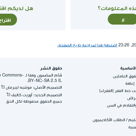
ذه المعلومات؟
هل لديكم اقتر
لا
اقترا
إضغطوا هنا لمراجعة تاريخ الصفحة.
لأساسية
حقوق النشر
قُدِّم المضمون وفقا لـ -
وق العاملين
BY-NC-SA 2.5 IL.
عاقة
التصميم الأصلي: موشيه ليبرمان
 خط الفقر (الفقراء)
التصميم الجديد: أوريت كاليڤ
مراض
جميع الحقوق محفوظة لكل الحق
التقادم في السن
عليم
/
الطلاب الأكاديميون
يسية