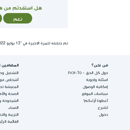
هل استفدتم من ه
نعم
تم حتلنته للمرة الاخيرة في ־13 يوليو 2022, 23:26
من نحن؟
المضامين ا
حول كل الحق - כל-זכות
التشغيل وحق
اسئلة واجوبة
أشخاص مع إ
إمكانية الوصول
المعيشة تحت
سياسات الموقع
الصحة والأ
أعطونا آراءكم!
الشيخوخة و
للتبرع
النساء
دخول
التربية والت
القائمة الرئ