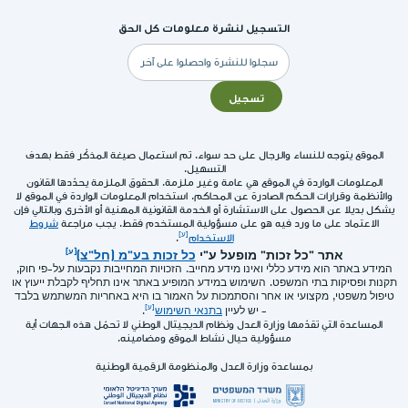
التسجيل لنشرة معلومات كل الحق
البريد
الإلكتروني
تسجيل
الموقع يتوجه للنساء والرجال على حد سواء. تم استعمال صيغة المذكّر فقط بهدف
التسهيل.
المعلومات الواردة في الموقع هي عامة وغير ملزمة. الحقوق الملزمة يحدّدها القانون
والأنظمة وقرارات الحكم الصادرة عن المحاكم. استخدام المعلومات الواردة في الموقع لا
يشكل بديلا عن الحصول على الاستشارة أو الخدمة القانونية المهنية أو الأخرى وبالتالي فإن
الاعتماد على ما ورد فيه هو على مسؤولية المستخدم فقط. يجب مراجعة
شروط
الاستخدام
.
אתר "כל זכות" מופעל ע"י
כל זכות בע"מ (חל"צ)
המידע באתר הוא מידע כללי ואינו מידע מחייב. הזכויות המחייבות נקבעות על-פי חוק,
תקנות ופסיקות בתי המשפט. השימוש במידע המופיע באתר אינו תחליף לקבלת ייעוץ או
טיפול משפטי, מקצועי או אחר והסתמכות על האמור בו היא באחריות המשתמש בלבד
- יש לעיין
בתנאי השימוש
.
المساعدة التي تقدّمها وزارة العدل ونظام الديجيتال الوطني لا تحمّل هذه الجهات أية
مسؤولية حيال نشاط الموقع ومضامينه.
بمساعدة وزارة العدل والمنظومة الرقمية الوطنية