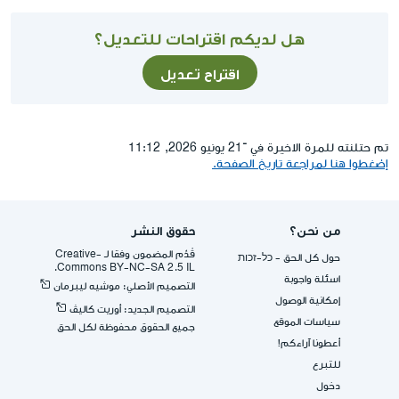
هل لديكم اقتراحات للتعديل؟
اقتراح تعديل
تم حتلنته للمرة الاخيرة في ־21 يونيو 2026, 11:12
إضغطوا هنا لمراجعة تاريخ الصفحة.
من نحن؟
حقوق النشر
قُدِّم المضمون وفقا لـ -Creative
حول كل الحق - כל-זכות
Commons BY-NC-SA 2.5 IL.
اسئلة واجوبة
التصميم الأصلي: موشيه ليبرمان
إمكانية الوصول
التصميم الجديد: أوريت كاليڤ
سياسات الموقع
جميع الحقوق محفوظة لكل الحق
أعطونا آراءكم!
للتبرع
دخول