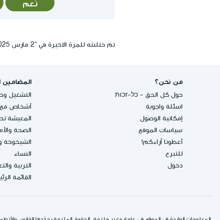
نعم
تم حتلنته للمرة الاخيرة في ־2 مارس 2025, 14:26
من نحن؟
المضامين ا
حول كل الحق - כל-זכות
التشغيل وحق
اسئلة واجوبة
أشخاص مع إ
إمكانية الوصول
المعيشة تحت
سياسات الموقع
الصحة والأ
أعطونا آراءكم!
الشيخوخة و
للتبرع
النساء
دخول
التربية والت
القائمة الرئ
المعلومات الواردة في الموقع هي عامة وغير ملزمة. الحقوق الملزمة يحدّدها القانون والأنظمة