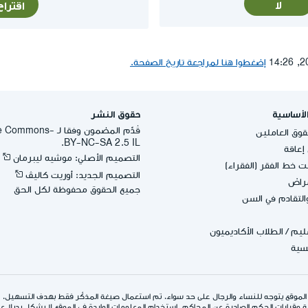
لا
اقترا
إضغطوا هنا لمراجعة تاريخ الصفحة.
لأساسية
حقوق النشر
قُدِّم المضمون وفقا لـ -
وق العاملين
BY-NC-SA 2.5 IL.
عاقة
التصميم الأصلي: موشيه ليبرمان
 خط الفقر (الفقراء)
التصميم الجديد: أوريت كاليڤ
مراض
جميع الحقوق محفوظة لكل الحق
التقادم في السن
عليم
/
الطلاب الأكاديميون
يسية
الموقع يتوجه للنساء والرجال على حد سواء. تم استعمال صيغة المذكّر فقط بهدف التسهيل.
 وقرارات الحكم الصادرة عن المحاكم. استخدام المعلومات الواردة في الموقع لا يشكل بديلا عن ا