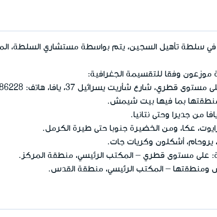
في سلطة تأهيل السجين، يتم بواسطة مستشاري السلطة، المرك
موزعون وفقا للتقسيمة الجغرافية:
ى قطري، شارع شأريت يسرائيل 37، يافا، هاتف:
86228
نطقتها بما فيها بيت شيمش.
ا من جديرا وحتى نتانيا.
ايوت، عكا، ومن الخضيرة جنوبا حتى طيرة الكرمل.
 يروحام، أشكلون وكريات جات.
ة: على مستوى قطري – المكتب الرئيسي، منطقة المركز.
قدس ومنطقتها – المكتب الرئيسي، منطقة القدس.