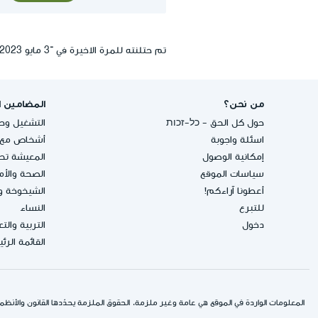
تم حتلنته للمرة الاخيرة في ־3 مايو 2023, 13:44
من نحن؟
المضامين ا
حول كل الحق - כל-זכות
التشغيل وحق
اسئلة واجوبة
أشخاص مع إ
إمكانية الوصول
المعيشة تحت
سياسات الموقع
الصحة والأ
أعطونا آراءكم!
الشيخوخة و
للتبرع
النساء
دخول
التربية والت
القائمة الرئ
المعلومات الواردة في الموقع هي عامة وغير ملزمة. الحقوق الملزمة يحدّدها القانون والأنظمة