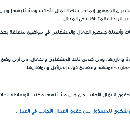
ت بين الجمهور (بما في ذلك العمّال الأجانب ومشغّليهم) وبين
ر الربحيّة المتداخلة في المجال.
ّهات وأسئلة جمهور العمّال والمشغّلين في مواضيع متعلّقة بحقو
ة وخارجها، ومن ضمن ذلك المشغّلين والعمّال، من أجل وضع إج
حماية حقوقهم ومصالح دولة إسرائيل ومواطنيها.
ق العمّال الأجانب من قِبل مشغّلهم، مكتب الوساطة الخاصّ 
 شكوى للمسؤول عن حقوق العمال الأجانب في العمل
.