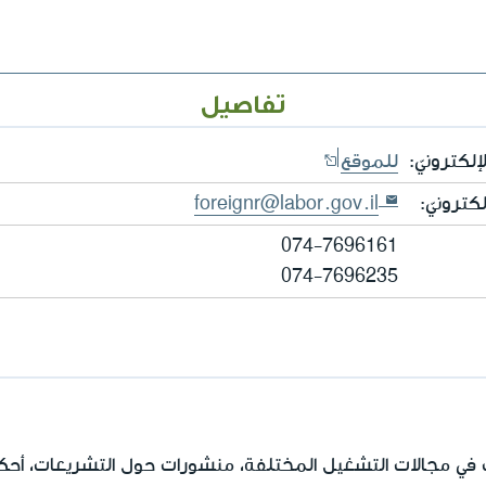
تفاصيل
إلكترونيّ:
للموقع
لكترونيّ:
foreignr@labor.gov.il
074-7696161
074-7696235
نب في مجالات التشغيل المختلفة، منشورات حول التشريعات، أحكا