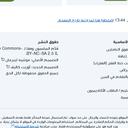
إضغطوا هنا لمراجعة تاريخ الصفحة.
لأساسية
حقوق النشر
قُدِّم المضمون وفقا لـ -
وق العاملين
BY-NC-SA 2.5 IL.
عاقة
التصميم الأصلي: موشيه ليبرمان
 خط الفقر (الفقراء)
التصميم الجديد: أوريت كاليڤ
مراض
جميع الحقوق محفوظة لكل الحق
التقادم في السن
عليم
/
الطلاب الأكاديميون
يسية
الموقع يتوجه للنساء والرجال على حد سواء. تم استعمال صيغة المذكّر فقط بهدف التسهيل.
 وقرارات الحكم الصادرة عن المحاكم. استخدام المعلومات الواردة في الموقع لا يشكل بديلا عن ا
ورد فيه هو على مسؤولية المستخدم فقط. يجب مراجعة
شروط الاستخدام
.