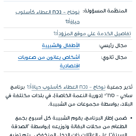
المنظّمة المسؤولة:
نوخاح - נכח العطاء كأسلوب
حياة
تفاصيل الخدمة على موقع المزوّد
مجال رئيسي:
الأطفال والشبيبة
مجال ثانوي:
أشخاص يعانون من صعوبات
اقتصادية
تُدير جمعية
نوخاح - נכח العطاء كأسلوب حياة
برنامج
ساحي - סח"י (دورية النعمة الخاصة)، في بلدات مختلفة في
البلاد، بواسطة مجموعات من الشبيبة.
ضمن إطار البرنامج، يقوم الشبيبة كل أسبوع بجمع
الطعام من محلات البقالة وتوزيعه (بواسطة "الصدقة
السريّة") على العائلات ذات الدخل المنخفض. يتم توزيع