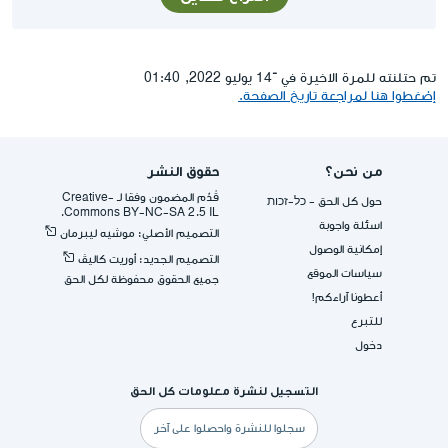
تم حتلنته للمرة الاخيرة في ־14 يوليو 2022, 01:40
إضغطوا هنا لمراجعة تاريخ الصفحة.
من نحن؟
حقوق النشر
قُدِّم المضمون وفقا لـ -Creative
حول كل الحق - כל-זכות
Commons BY-NC-SA 2.5 IL.
اسئلة واجوبة
التصميم الأصلي: موشيه ليبرمان
إمكانية الوصول
التصميم الجديد: أوريت كاليڤ
سياسات الموقع
جميع الحقوق محفوظة لكل الحق
أعطونا آراءكم!
للتبرع
دخول
التسجيل لنشرة معلومات كل الحق
البريد
الإلكتروني