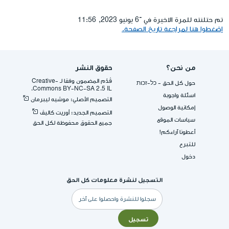
تم حتلنته للمرة الاخيرة في ־6 يونيو 2023, 11:56
إضغطوا هنا لمراجعة تاريخ الصفحة.
من نحن؟
حقوق النشر
قُدِّم المضمون وفقا لـ -Creative
حول كل الحق - כל-זכות
Commons BY-NC-SA 2.5 IL.
اسئلة واجوبة
التصميم الأصلي: موشيه ليبرمان
إمكانية الوصول
التصميم الجديد: أوريت كاليڤ
سياسات الموقع
جميع الحقوق محفوظة لكل الحق
أعطونا آراءكم!
للتبرع
دخول
التسجيل لنشرة معلومات كل الحق
البريد
الإلكتروني
تسجيل