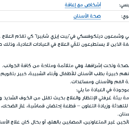
يسي:
أشخاص مع إعاقة
وي:
صحة الأسنان
 وشمعون ديتكوفسكي في"بيت إيزي شابيرا" كي تقدّم العلاج ع
ة الذين لا يستطيعون تلقّي العلاج في العيادات العادية، وذلك 
الصحة وتحت إشرافها، وهي متلائمة ومتاحة من كافة الجوانب.
عيادة 6 أطباء، منهم خبيرة بطب الأسنان للأطفال وأبناء الشبيبة، خبير بتق
ة الفم والأسنان ومساعِدات.
جودة في العيادة ما يلي:
ءمة بيئة غرفتي الإنتظار والعلاج بحيث تقلل من الخوف الشديد و
للتهدئة وزيادة التعاون – قطعة إحتضان قماشية، غاز الضحك،
سنان.
لَجين غير المتعاونين، المصابين بالهلع، أو بحال كان علاج الأسن