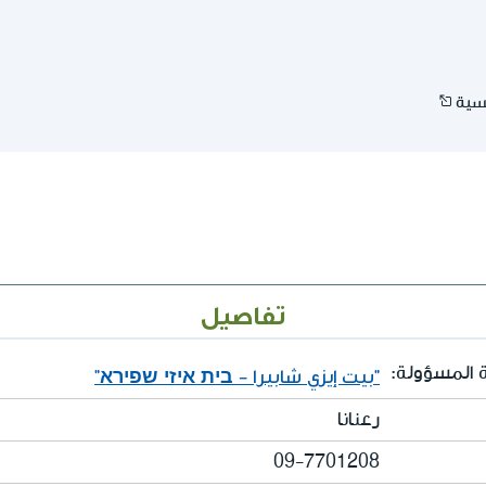
سية
تفاصيل
 المسؤولة:
"بيت إيزي شابيرا - בית איזי שפירא"
رعنانا
09-7701208