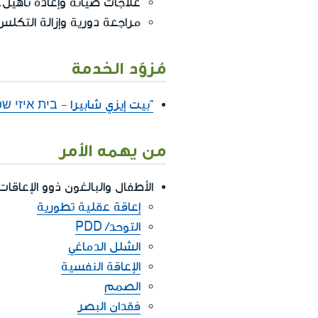
علاجات صيانة وإعادة تأهيل.
مراجعة دورية وإزالة التكل
مُزوّد الخدمة
"بيت إيزي شابيرا - בית איזי ש
من يهمه الأمر
الأطفال والبالغون ذوو الإعاقات
إعاقة عقلية تطورية
التوحد/ PDD
الشلل الدماغي
الإعاقة النفسية
الصمم
فقدان البصر