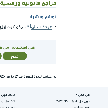
مراجع قانونية ورسمية
توسُّع ونشرات
عيادة أسنان
موقع "بيت إيزي 
هل استفدتم من ه
نعم
تم حتلنته للمرة الاخيرة في ־2 مارس 2025, 13:43
من نحن؟
المضامين ا
حول كل الحق - כל-זכות
التشغيل وحق
اسئلة واجوبة
أشخاص مع إ