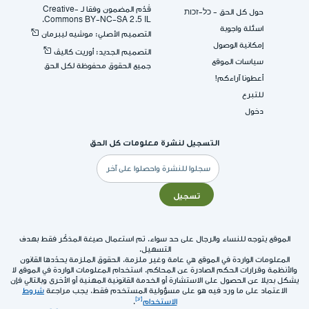
قُدِّم المضمون وفقا لـ -Creative
حول كل الحق - כל-זכות
Commons BY-NC-SA 2.5 IL.
اسئلة واجوبة
التصميم الأصلي: موشيه ليبرمان
إمكانية الوصول
التصميم الجديد: أوريت كاليڤ
سياسات الموقع
جميع الحقوق محفوظة لكل الحق
أعطونا آراءكم!
للتبرع
دخول
التسجيل لنشرة معلومات كل الحق
البريد
الإلكتروني
تسجيل
الموقع يتوجه للنساء والرجال على حد سواء. تم استعمال صيغة المذكّر فقط بهدف
التسهيل.
المعلومات الواردة في الموقع هي عامة وغير ملزمة. الحقوق الملزمة يحدّدها القانون
والأنظمة وقرارات الحكم الصادرة عن المحاكم. استخدام المعلومات الواردة في الموقع لا
يشكل بديلا عن الحصول على الاستشارة أو الخدمة القانونية المهنية أو الأخرى وبالتالي فإن
الاعتماد على ما ورد فيه هو على مسؤولية المستخدم فقط. يجب مراجعة
شروط
الاستخدام
.